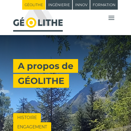
GÉOLITHE
INGÉNIERIE
INNOV
FORMATION
A propos de
GÉOLITHE
HISTOIRE
ENGAGEMENT