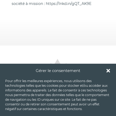
société à mission :
https://lnkd.in/gQT_AK9E
Gérer le consentement
Pour offrir les meilleures expériences, nous utilisons des
technologies telles que les cookies pour stocker et/ou accéder aux
informations des appareils. Le fait de consentir à ces technologies
nous permettra de traiter des données telles que le comportement
de navigation ou les ID uniques sur ce site. Le fait de ne pas
consentir ou de retirer son consentement peut avoir un effet
négatif sur certaines caractéristiques et fonctions.