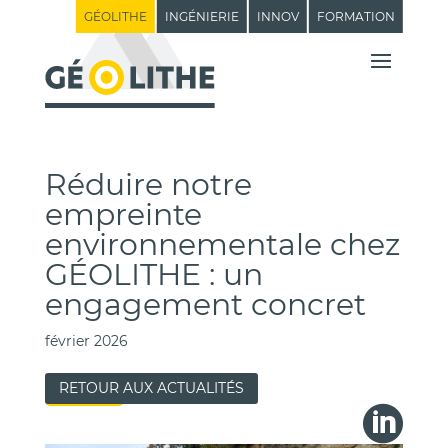
GÉOLITHE
INGÉNIERIE
INNOV
FORMATION
Réduire notre
empreinte
environnementale chez
GÉOLITHE : un
engagement concret
février 2026
RETOUR AUX ACTUALITÉS
Géolithe
