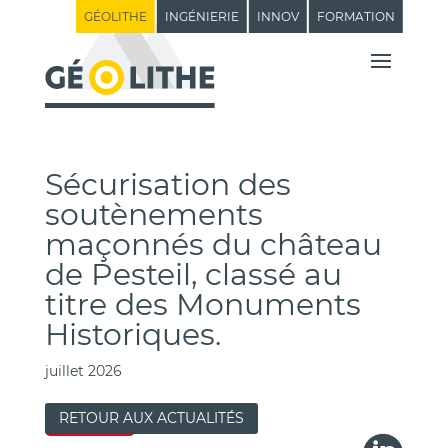
GÉOLITHE
INGÉNIERIE
INNOV
FORMATION
Sécurisation des
soutènements
maçonnés du château
de Pesteil, classé au
titre des Monuments
Historiques.
juillet 2026
RETOUR AUX ACTUALITÉS
Ingénierie