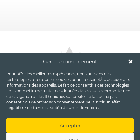
Gérer le consentement
Pour offrir les meilleures expériences, nous utilisons des
technologies telles que les cookies pour stocker et/ou accéder aux
informations des appareils. Le fait de consentir à ces technologies
nous permettra de traiter des données telles que le comportement
de navigation ou les ID uniques sur ce site. Le fait de ne pas
consentir ou de retirer son consentement peut avoir un effet
négatif sur certaines caractéristiques et fonctions.
Accepter
Refuser