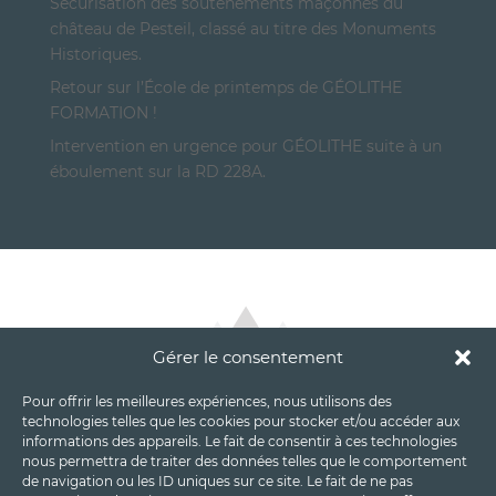
Sécurisation des soutènements maçonnés du
château de Pesteil, classé au titre des Monuments
Historiques.
Retour sur l’École de printemps de GÉOLITHE
FORMATION !
Intervention en urgence pour GÉOLITHE suite à un
éboulement sur la RD 228A.
Gérer le consentement
Pour offrir les meilleures expériences, nous utilisons des
technologies telles que les cookies pour stocker et/ou accéder aux
informations des appareils. Le fait de consentir à ces technologies
nous permettra de traiter des données telles que le comportement
de navigation ou les ID uniques sur ce site. Le fait de ne pas